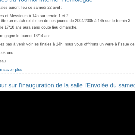
nales auront lieu ce samedi 22 avril :
s et Messieurs à 14h sur terrain 1 et 2
 être un match exhibition de nos jeunes de 2004/2005 à 14h sur le terrain 3
ale 17/18 ans aura sans doute lieu dimanche.
re gagne le tournoi 13/14 ans.
tez pas à venir voir les finales à 14h, nous vous offrirons un verre à l'issue d
eek-end
reau
n savoir plus
à propos Finales du Tournoi Interne "Homologué"
ur sur l'inauguration de la salle l'Envolée du samed