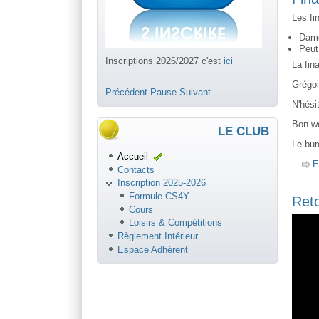
ici
Les fi
Dame
Peut
Inscriptions 2026/2027 c'est
ici
La fin
Grégoi
Précédent
Pause
Suivant
N'hési
Bon w
LE CLUB
Le bu
Accueil
E
Contacts
Inscription 2025-2026
Formule CS4Y
Reto
Cours
Loisirs & Compétitions
Règlement Intérieur
Espace Adhérent