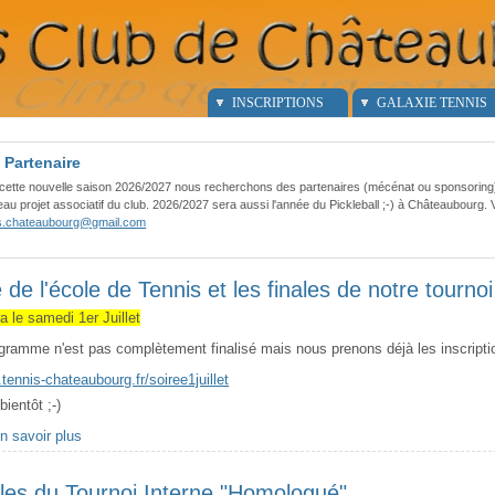
INSCRIPTIONS
GALAXIE TENNIS
 Partenaire
cette nouvelle saison 2026/2027 nous recherchons des partenaires (mécénat ou sponsorin
au projet associatif du club. 2026/2027 sera aussi l'année du Pickleball ;-) à Châteaubourg.
is.chateaubourg@gmail.com
 de l'école de Tennis et les finales de notre tourn
ture
a le samedi 1er Juillet
gramme n'est pas complètement finalisé mais nous prenons déjà les inscriptio
tennis-chateaubourg.fr/soiree1juillet
bientôt ;-)
n savoir plus
à propos Fête de l'école de Tennis et les finales de notre tourno
emande de facture, c'est
les du Tournoi Interne "Homologué"