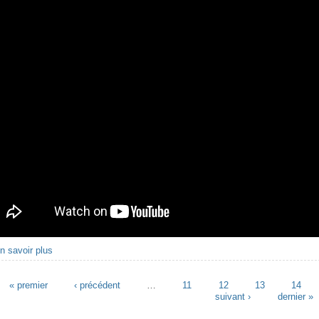
n savoir plus
à propos Retour sur l'inauguration de la salle l'Envolée du samedi
« premier
‹ précédent
…
11
12
13
14
es
suivant ›
dernier »