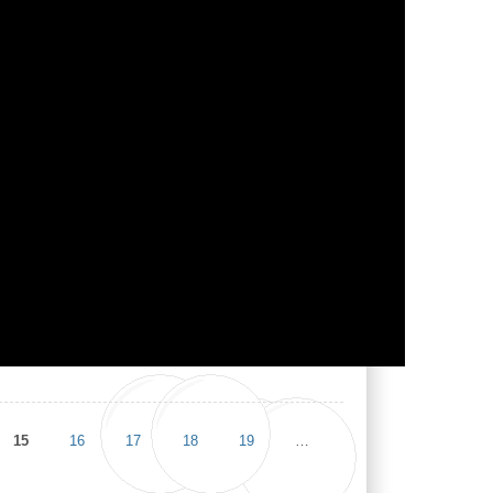
 25 février
15
16
17
18
19
…