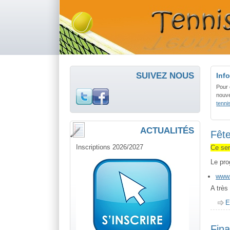
SUIVEZ NOUS
Info
Pour 
nouve
tenn
ACTUALITÉS
Fête
Inscriptions 2026/2027
Demande Fac
Ce ser
Le pro
www.
A très 
E
Pour toute d
Fina