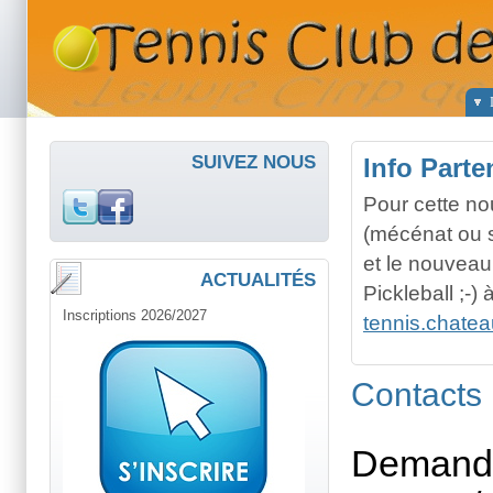
SUIVEZ NOUS
Info Parte
Pour cette no
(mécénat ou 
et le nouveau
ACTUALITÉS
Pickleball ;-
Inscriptions 2026/2027
Demande Facture
tennis.chate
Contacts
Pour toute demande de facture, c'e