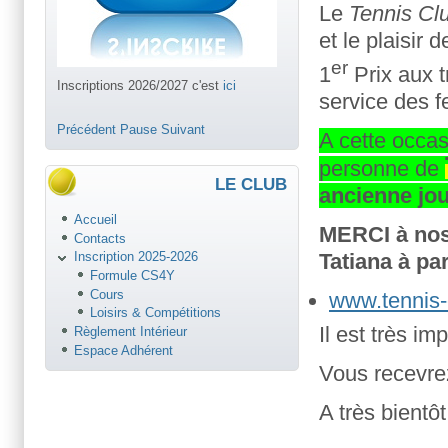
Le
Tennis Cl
et le plaisir
er
1
Prix aux t
Inscriptions 2026/2027 c'est
ici
service des 
Précédent
Pause
Suivant
A cette occa
personne de
LE CLUB
ancienne jou
Accueil
MERCI à nos 
Contacts
Tatiana à par
Inscription 2025-2026
Formule CS4Y
Cours
www.tennis-c
Loisirs & Compétitions
Il est très i
Règlement Intérieur
Espace Adhérent
Vous recevrez
A très bientôt