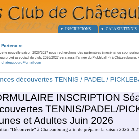
INSCRIPTIONS
GALAXIE TENNIS
 Partenaire
cette nouvelle saison 2026/2027 nous recherchons des partenaires (mécénat ou sponsorin
au projet associatif du club. 2026/2027 sera aussi l'année du Pickleball ;-) à Châteaubourg.
is.chateaubourg@gmail.com
nces découvertes TENNIS / PADEL / PICKLEB